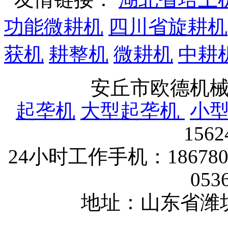
功能微耕机
四川省旋耕机
获机
耕整机
微耕机
中耕
安丘市欧德机
起垄机
大型起垄机
小
156
24小时工作手机：1867802
053
地址：山东省