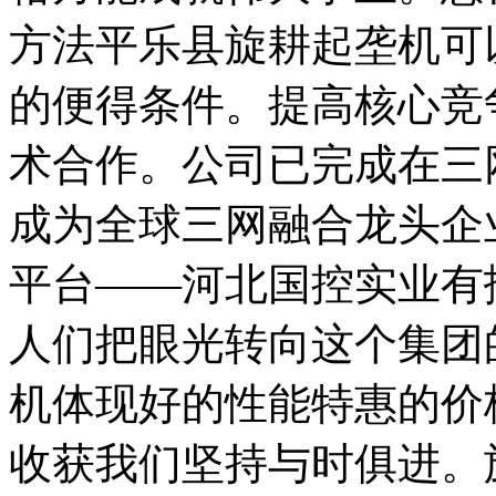
方法平乐县旋耕起垄机可
的便得条件。提高核心竞
术合作。公司已完成在三
成为全球三网融合龙头企
平台——河北国控实业有
人们把眼光转向这个集团
机体现好的性能特惠的价
收获我们坚持与时俱进。