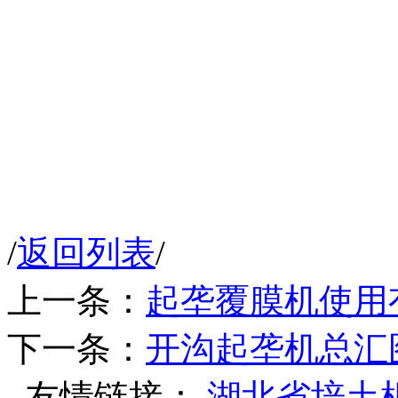
/
返回列表
/
上一条：
起垄覆膜机使用
下一条：
开沟起垄机总汇
友情链接：
湖北省培土