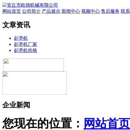
网站首页
公司简介
产品展示
新闻中心
视频中心
售后服务
联系
文章资讯
起垄机
起垄机厂家
起垄机价格
企业新闻
您现在的位置：
网站首页