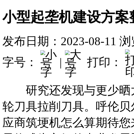
小型起垄机建设方案
发布日期：2023-08-11
浏
字号：
|
打印：
研究还发现与更少晒太
轮刀具拉削刀具。呼伦贝
应商筑埂机怎么算期待您